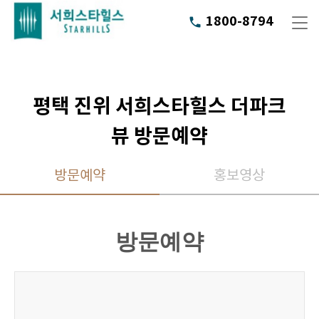
1800-8794
phone
평택 진위 서희스타힐스 더파크
뷰 방문예약
방문예약
홍보영상
방문예약