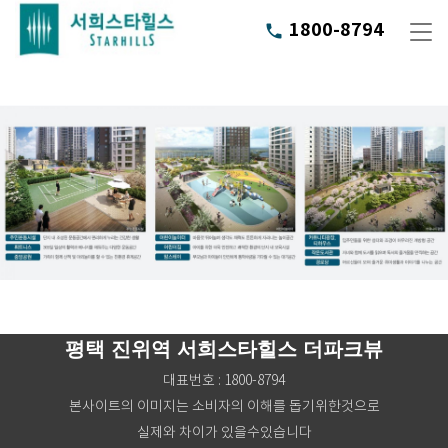
1800-8794
phone
평택 진위역 서희스타힐스 더파크뷰
대표번호 : 1800-8794
본사이트의 이미지는 소비자의 이해를 돕기위한것으로
실제와 차이가 있을수있습니다